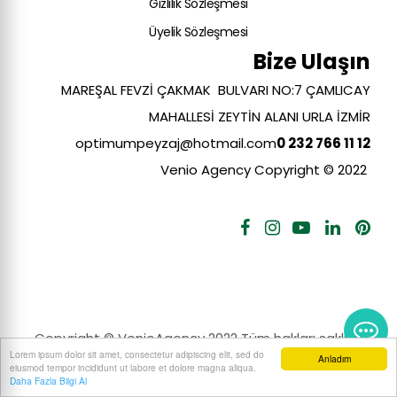
Gizlilik Sözleşmesi
Üyelik Sözleşmesi
Bize Ulaşın
MAREŞAL FEVZİ ÇAKMAK BULVARI NO:7 ÇAMLICAY
MAHALLESİ ZEYTİN ALANI URLA İZMİR
optimumpeyzaj@hotmail.com​
0 232 766 11 12
Venio Agency Copyright © 2022
Copyright © VenioAgency 2022 Tüm hakları saklıdır
Lorem ipsum dolor sit amet, consectetur adipiscing elit, sed do
Anladım
eiusmod tempor incididunt ut labore et dolore magna aliqua.
Daha Fazla Bilgi Al